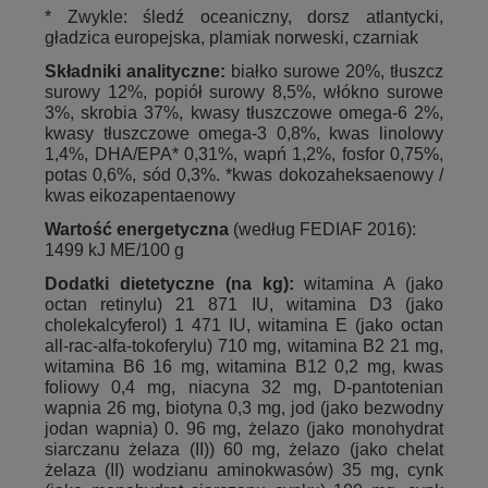
* Zwykle: śledź oceaniczny, dorsz atlantycki,
gładzica europejska, plamiak norweski, czarniak
Składniki analityczne:
białko surowe 20%, tłuszcz
surowy 12%, popiół surowy 8,5%, włókno surowe
3%, skrobia 37%, kwasy tłuszczowe omega-6 2%,
kwasy tłuszczowe omega-3 0,8%, kwas linolowy
1,4%, DHA/EPA* 0,31%, wapń 1,2%, fosfor 0,75%,
potas 0,6%, sód 0,3%. *kwas dokozaheksaenowy /
kwas eikozapentaenowy
Wartość energetyczna
(według FEDIAF 2016):
1499 kJ ME/100 g
Dodatki dietetyczne (na kg):
witamina A (jako
octan retinylu) 21 871 IU, witamina D3 (jako
cholekalcyferol) 1 471 IU, witamina E (jako octan
all-rac-alfa-tokoferylu) 710 mg, witamina B2 21 mg,
witamina B6 16 mg, witamina B12 0,2 mg, kwas
foliowy 0,4 mg, niacyna 32 mg, D-pantotenian
wapnia 26 mg, biotyna 0,3 mg, jod (jako bezwodny
jodan wapnia) 0. 96 mg, żelazo (jako monohydrat
siarczanu żelaza (II)) 60 mg, żelazo (jako chelat
żelaza (II) wodzianu aminokwasów) 35 mg, cynk