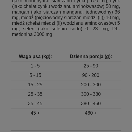
(jako monohydrat siarczanu cynku) 100 mg, cynk
(jako chelat cynku wodzianu aminokwasów) 50 mg,
mangan (jako siarczan manganu, jednowodny) 36
mg, miedź (pięciowodny siarczan miedzi (II)) 10 mg,
miedź (chelat miedzi (II) wodzianu aminokwasów) 5
mg, selen (jako selenin sodu) 0. 23 mg,
DL-
metionina 3000 mg
Waga psa (kg):
Dzienna porcja (g):
1 - 5
25 - 90
5 - 15
90 - 200
15 - 25
200 - 300
25 - 35
300 - 380
35 - 45
380 - 460
45 +
460 +