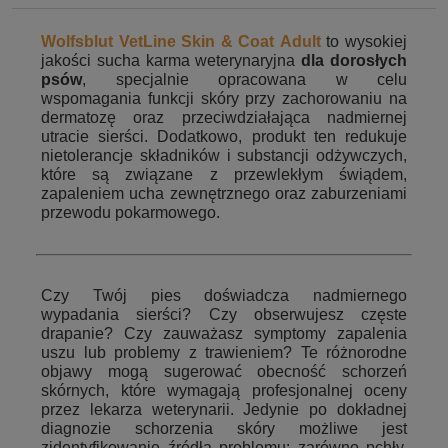
Wolfsblut VetLine Skin & Coat Adult
t
o wysokiej
jakości sucha karma weterynaryjna
dla dorosłych
psów
, specjalnie opracowana w celu
wspomagania funkcji skóry przy zachorowaniu na
dermatozę oraz przeciwdziałająca nadmiernej
utracie sierści. Dodatkowo, produkt ten redukuje
nietolerancje składników i substancji odżywczych,
które są związane z przewlekłym świądem,
zapaleniem ucha zewnętrznego oraz zaburzeniami
przewodu pokarmowego.
Czy Twój pies doświadcza nadmiernego
wypadania sierści? Czy obserwujesz częste
drapanie? Czy zauważasz symptomy zapalenia
uszu lub problemy z trawieniem? Te różnorodne
objawy mogą sugerować obecność schorzeń
skórnych, które wymagają profesjonalnej oceny
przez lekarza weterynarii. Jedynie po dokładnej
diagnozie schorzenia skóry możliwe jest
zidentyfikowanie źródła problemu: zarówno pchły,