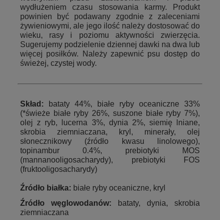
wydłużeniem czasu stosowania karmy. Produkt
powinien być podawany zgodnie z zaleceniami
żywieniowymi, ale jego ilość należy dostosować do
wieku, rasy i poziomu aktywności zwierzęcia.
Sugerujemy podzielenie dziennej dawki na dwa lub
więcej posiłków. Należy zapewnić psu dostęp do
świeżej, czystej wody.
Skład
:
bataty 44%, białe ryby oceaniczne 33%
(*świeże białe ryby 26%, suszone białe ryby 7%),
olej z ryb, lucerna 3%, dynia 2%, siemię lniane,
skrobia ziemniaczana, kryl, minerały, olej
słonecznikowy (źródło kwasu linolowego),
topinambur 0.4%,
prebiotyki MOS
(mannanooligosacharydy), prebiotyki FOS
(fruktooligosacharydy)
Źródło białka:
białe ryby oceaniczne, kryl
Źródło węglowodanów:
bataty, dynia, skrobia
ziemniaczana