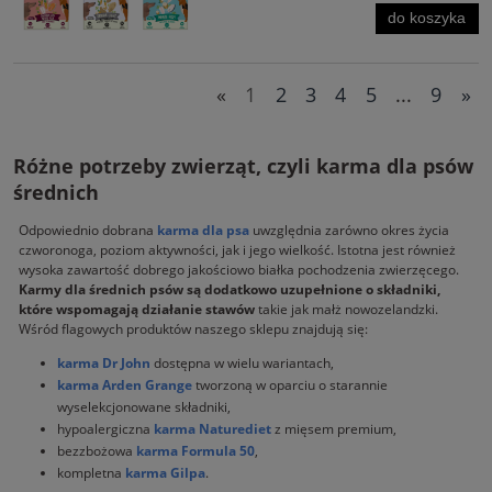
do koszyka
«
1
2
3
4
5
...
9
»
Różne potrzeby zwierząt, czyli karma dla psów
średnich
Odpowiednio dobrana
karma dla psa
uwzględnia zarówno okres życia
czworonoga, poziom aktywności, jak i jego wielkość. Istotna jest również
wysoka zawartość dobrego jakościowo białka pochodzenia zwierzęcego.
Karmy dla średnich psów są dodatkowo uzupełnione o składniki,
które wspomagają działanie stawów
takie jak małż nowozelandzki.
Wśród flagowych produktów naszego sklepu znajdują się:
karma Dr John
dostępna w wielu wariantach,
karma Arden Grange
tworzoną w oparciu o starannie
wyselekcjonowane składniki,
hypoalergiczna
karma Naturediet
z mięsem premium,
bezzbożowa
karma Formula 50
,
kompletna
karma Gilpa
.