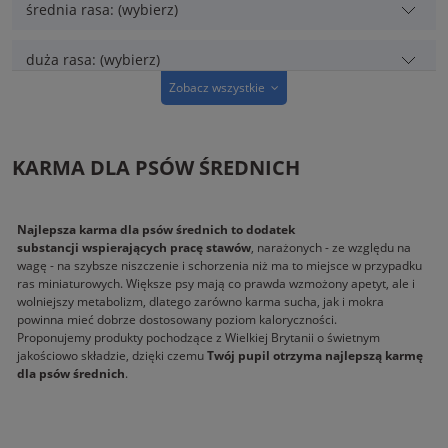
średnia rasa: (wybierz)
duża rasa: (wybierz)
Zobacz wszystkie
mokra karma: (wybierz)
sucha karma: (wybierz)
KARMA DLA PSÓW ŚREDNICH
senior/light: (wybierz)
Najlepsza karma dla psów średnich to dodatek
substancji wspierających pracę stawów
, narażonych - ze względu na
dla aktywnych: (wybierz)
wagę - na szybsze niszczenie i schorzenia niż ma to miejsce w przypadku
ras miniaturowych. Większe psy mają co prawda wzmożony apetyt, ale i
wolniejszy metabolizm, dlatego zarówno karma sucha, jak i mokra
zdrowa sierść i skóra: (wybierz)
powinna mieć dobrze dostosowany poziom kaloryczności.
Proponujemy produkty pochodzące z Wielkiej Brytanii o świetnym
jakościowo składzie, dzięki czemu
Twój pupil otrzyma najlepszą karmę
wrażliwy układ pokarmowy: (wybierz)
dla psów średnich
.
bez kurczaka: (wybierz)