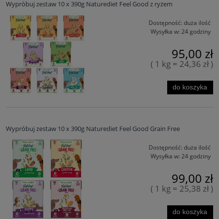
Wypróbuj zestaw 10 x 390g Naturediet Feel Good z ryżem
bez zbóż: (wybierz)
Dostępność:
duża ilość
bez glutenu: (wybierz)
Wysyłka w:
24 godziny
95,00 zł
bez ryb: (wybierz)
( 1 kg = 24,36 zł )
bez wołowiny: (wybierz)
do koszyka
bez pszenicy: (wybierz)
bez jagnięciny: (wybierz)
Wypróbuj zestaw 10 x 390g Naturediet Feel Good Grain Free
Dostępność:
duża ilość
Wysyłka w:
24 godziny
99,00 zł
( 1 kg = 25,38 zł )
do koszyka