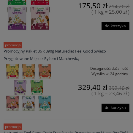
175,50 zł
214,20 zł
( 1 kg = 25,00 zł )
do koszyka
promocja
Promocyjny Pakiet 36 x 390g Naturediet Feel Good Świeżo
Przygotowane Mięso z Ryżem i Marchewką
Dostępność:
duża ilość
Wysyłka w:
24 godziny
329,40 zł
392,40 zł
( 1 kg = 23,46 zł )
do koszyka
promocja
Naturediet Feel Good Grain Free Świeżo Przygotowane Mięso Bez Zbóż