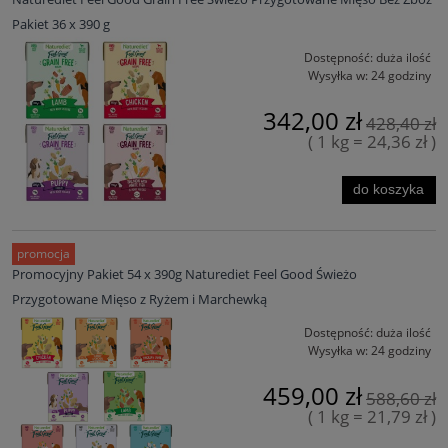
Pakiet 36 x 390 g
Dostępność:
duża ilość
Wysyłka w:
24 godziny
342,00 zł
428,40 zł
( 1 kg = 24,36 zł )
do koszyka
promocja
Promocyjny Pakiet 54 x 390g Naturediet Feel Good Świeżo
Przygotowane Mięso z Ryżem i Marchewką
Dostępność:
duża ilość
Wysyłka w:
24 godziny
459,00 zł
588,60 zł
( 1 kg = 21,79 zł )