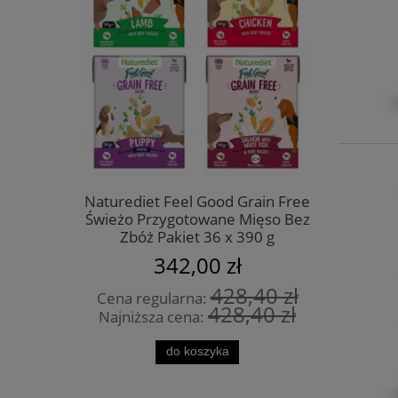
Naturediet Feel Good Grain Free
Naturedi
Świeżo Przygotowane Mięso Bez
Świeżo P
Zbóż Pakiet 36 x 390 g
Zbóż
342,00 zł
428,40 zł
Cena regularna:
Cena r
428,40 zł
Najniższa cena:
Najniż
do koszyka