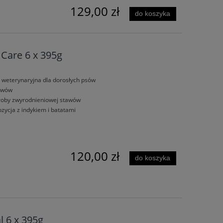
129,00 zł
do koszyka
 Care 6 x 395g
 weterynaryjna dla dorosłych psów
awów
roby zwyrodnieniowej stawów
ycja z indykiem i batatami
120,00 zł
do koszyka
l 6 x 395g