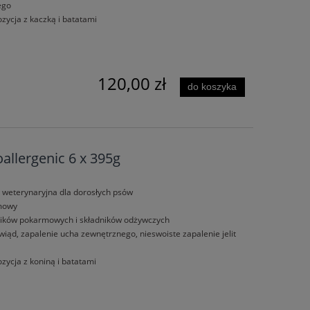
ego
ycja z kaczką i batatami
120,00 zł
do koszyka
allergenic 6 x 395g
 weterynaryjna dla dorosłych psów
rmowy
dników pokarmowych i składników odżywczych
iąd, zapalenie ucha zewnętrznego, nieswoiste zapalenie jelit
ycja z koniną i batatami