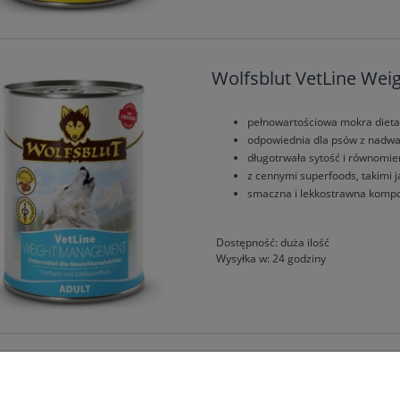
Wolfsblut VetLine Wei
pełnowartościowa mokra dieta
odpowiednia dla psów z nadwa
długotrwała sytość i równomi
z cennymi superfoods, takimi ja
smaczna i lekkostrawna kompoz
Dostępność:
duża ilość
Wysyłka w:
24 godziny