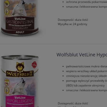
ochrona przewodu pokarmow
smaczna i lekkostrawna kompoz
Dostępność:
duża ilość
Wysyłka w:
24 godziny
Wolfsblut VetLine Hypo
pełnowartościowa mokra dieta
wspiera wrażliwy układ poka
zmniejsza nietolerancję skła
pomaga wyleczyć przewlekły św
(IBD) lub zapalenie okrężnicy
smaczna i lekkostrawna kompoz
Dostępność:
duża ilość