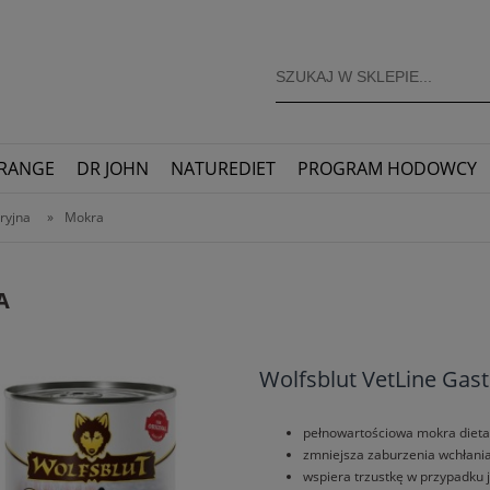
RANGE
DR JOHN
NATUREDIET
PROGRAM HODOWCY
ryjna
»
Mokra
A
Wolfsblut VetLine Gast
pełnowartościowa mokra dieta
zmniejsza zaburzenia wchłania
wspiera trzustkę w przypadku j