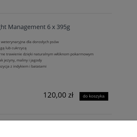
ght Management 6 x 395g
 weterynaryjna dla dorosłych psów
gą lub cukrzycą
erne trawienie dzięki naturalnym włóknom pokarmowym
k jeżyny, maliny i jagody
ycja z indykiem i batatami
120,00 zł
do koszyka