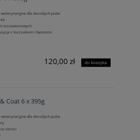
 weterynaryjna dla dorosłych psów
rek
ni szczawianowych
zycja z kurczakiem i batatami
120,00 zł
do koszyka
 & Coat 6 x 395g
 weterynaryjna dla dorosłych psów
óry
ie sierści
y