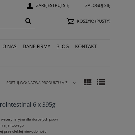
ZAREJESTRUJ SIĘ
ZALOGUJ SIĘ
KOSZYK:
(PUSTY)
O NAS
DANE FIRMY
BLOG
KONTAKT
SORTUJ WG:
NAZWA PRODUKTU A-Z
rointestinal 6 x 395g
 weterynaryjna dla dorosłych psów
nia jelitowego
ej przewlekłej niewydolności