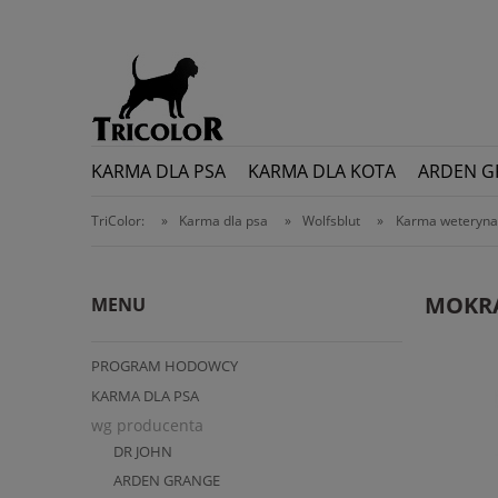
KARMA DLA PSA
KARMA DLA KOTA
ARDEN G
TriColor:
»
Karma dla psa
»
Wolfsblut
»
Karma weteryna
MOKR
MENU
PROGRAM HODOWCY
KARMA DLA PSA
DR JOHN
ARDEN GRANGE