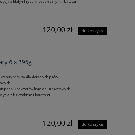
ycja z białymi rybami oceanicznymi i batatami
120,00 zł
do koszyka
ary 6 x 395g
ee
Promocyjny Pakiet 72 x 390g
Promocyjny Pa
ez
Naturediet Feel Good Świeżo
Naturediet Fe
 weterynaryjna dla dorosłych psów
Przygotowane Mięso z Ryżem i
Przygotowane M
zowych
Marchewką
Marc
576,00 zł
169,
iejszeniu nawrotów kamieni struwitowych
zycja z kurczakiem i batatami
784,80 zł
Cena regularna:
Cena regularn
784,80 zł
Najniższa cena:
Najniższa cen
do koszyka
do ko
120,00 zł
do koszyka