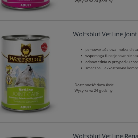
Wysyłka w:
24 godziny
Wolfsblut VetLine Joint
pełnowartościowa mokra dieta
wspomaga funkcjonowanie st
odpowiednia w przypadku cho
smaczna i lekkostrawna kompoz
Dostępność:
duża ilość
Wysyłka w:
24 godziny
Wolfsblut VetLine Rena