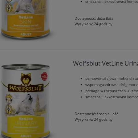
smaczna i lekkostrawna kompoz
Dostępność:
duża ilość
Wysyłka w:
24 godziny
Wolfsblut VetLine Urin
et Feel Good Grain Free
Naturediet Feel Good Grain Fr
rzygotowane Mięso Bez
Świeżo Przygotowane Mięso B
pełnowartościowa mokra dieta
 Pakiet 72 x 390 g
Zbóż Pakiet 54 x 390 g
wspomaga zdrowie dróg moc
630,00 zł
499,50 zł
pomaga w rozpuszczaniu i zmn
smaczna i lekkostrawna kompo
856,80 zł
642,60 zł
egularna:
Cena regularna:
856,80 zł
642,60 zł
sza cena:
Najniższa cena:
Dostępność:
średnia ilość
Wysyłka w:
24 godziny
do koszyka
do koszyka